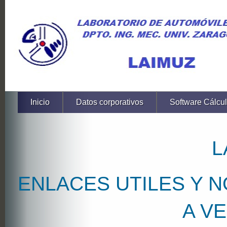
Inicio
Datos corporativos
Software Cálcul
L
ENLACES UTILES Y N
A V