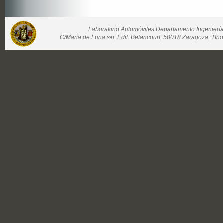
Laboratorio Automóviles Departamento Ingenier
C/Maria de Luna s/n, Edif. Betancourt, 50018 Zaragoza; Tfno